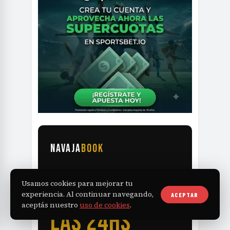
NAVAJA
BOOK
TU BARBERÍA
Usamos cookies para mejorar tu
experiencia. Al continuar navegando,
RECIBE TURNOS
ACEPTAR
aceptás nuestro
uso de cookies
.
LAS 24HS