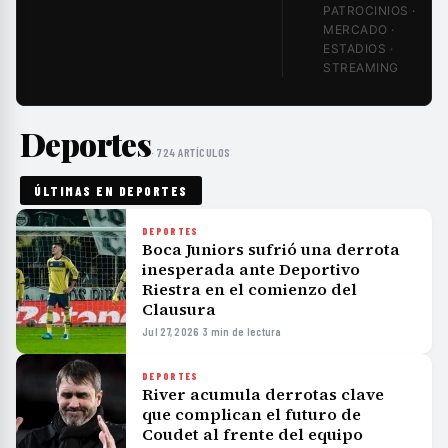
PATROCINIOS ·
MERCADO ·
ESTADIOS ·
STREAMING
Deportes
· 724 ARTÍCULOS
ÚLTIMAS EN DEPORTES
DEPORTES
Boca Juniors sufrió una derrota
inesperada ante Deportivo
Riestra en el comienzo del
Clausura
Jul 27, 2026
·
3 min de lectura
DEPORTES
River acumula derrotas clave
que complican el futuro de
Coudet al frente del equipo