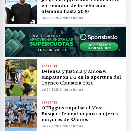
entrenador de la selección
alemana hasta 2030
Jul 24, 2026
·
2 min de lectura
DEPORTES
Defensa y Justicia y Aldosivi
empataron 1-1 en la apertura del
Torneo Clausura 2026
Jul 24, 2026
·
2 min de lectura
DEPORTES
O’Higgins impulsa el Maxi
Básquet femenino para mujeres
mayores de 35 años
Jul 24, 2026
·
2 min de lectura