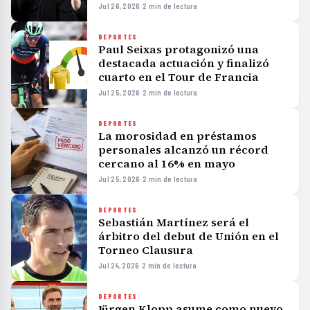
Jul 26, 2026
·
2 min de lectura
DEPORTES
Paul Seixas protagonizó una
destacada actuación y finalizó
cuarto en el Tour de Francia
Jul 25, 2026
·
2 min de lectura
DEPORTES
La morosidad en préstamos
personales alcanzó un récord
cercano al 16% en mayo
Jul 25, 2026
·
2 min de lectura
DEPORTES
Sebastián Martínez será el
árbitro del debut de Unión en el
Torneo Clausura
Jul 24, 2026
·
2 min de lectura
DEPORTES
Jürgen Klopp asume como nuevo