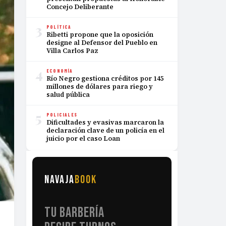
Concejo Deliberante
3
POLÍTICA
Ribetti propone que la oposición
designe al Defensor del Pueblo en
Villa Carlos Paz
4
ECONOMÍA
Río Negro gestiona créditos por 145
millones de dólares para riego y
salud pública
5
POLICIALES
Dificultades y evasivas marcaron la
declaración clave de un policía en el
juicio por el caso Loan
NAVAJA
BOOK
TU BARBERÍA