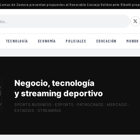
mas de Zamora presentan propuestas al Honorable Concejo Deliberante
·
Ribetti propone
TECNOLOGÍA
ECONOMÍA
POLICIALES
EDUCACIÓN
MUNDO
Patrocinios, estadios
y Sports Tech
r
SPORTS BUSINESS · ESPORTS · PATROCINIOS · MERCADO ·
ESTADIOS · STREAMING