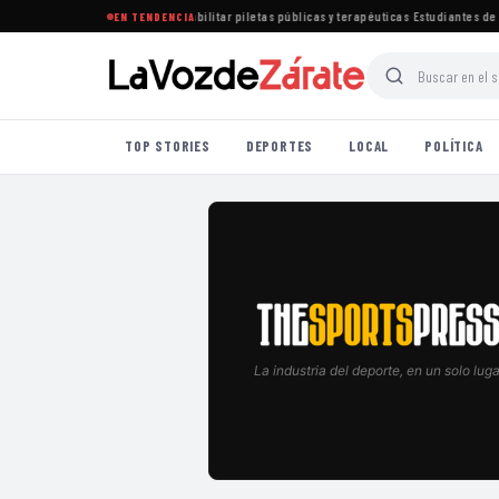
tablece nuevas normas para habilitar piletas públicas y terapéuticas
·
Estudiantes de Lo
EN TENDENCIA
TOP STORIES
DEPORTES
LOCAL
POLÍTICA
La industria del deporte, en un solo luga