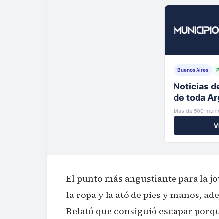
Buenos Aires
P
Tu municip
al instante
Más de 500 munic
V
El punto más angustiante para la jo
la ropa y la ató de pies y manos, ad
Relató que consiguió escapar porque