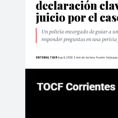
declaración clav
juicio por el ca
Un policía encargado de guiar a un
responder preguntas en una pericia
·
Aug 6, 2026
·
2 min de lectura
·
Fuente:
fmimpac
EDITORIAL TEAM