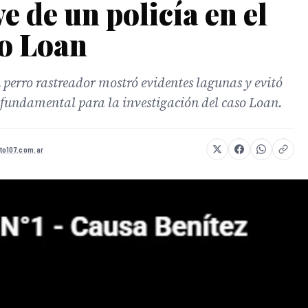
e de un policía en el
so Loan
 perro rastreador mostró evidentes lagunas y evitó
 fundamental para la investigación del caso Loan.
to107.com.ar