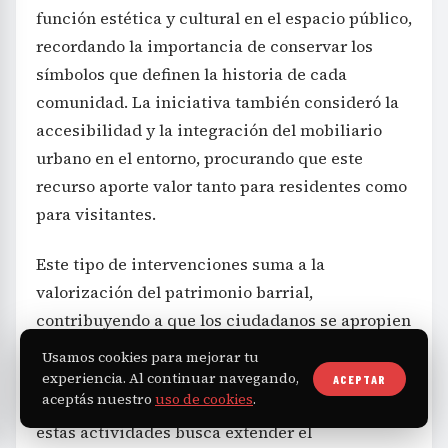
función estética y cultural en el espacio público,
recordando la importancia de conservar los
símbolos que definen la historia de cada
comunidad. La iniciativa también consideró la
accesibilidad y la integración del mobiliario
urbano en el entorno, procurando que este
recurso aporte valor tanto para residentes como
para visitantes.
Este tipo de intervenciones suma a la
valorización del patrimonio barrial,
contribuyendo a que los ciudadanos se apropien
de su espacio y promuevan la memoria
Usamos cookies para mejorar tu
colectiva como un factor central para fortalecer
experiencia. Al continuar navegando,
ACEPTAR
aceptás nuestro
uso de cookies
.
la identidad de Caballito. La próxima edición de
estas actividades busca extender el