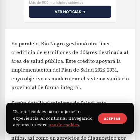
Más de 500 municipios cubiertos
VER NOTICIAS →
En paralelo, Río Negro gestionó otra línea
crediticia de 60 millones de dólares destinada al
área de salud pública. Este crédito apoyará la
implementación del Plan de Salud 2026-2031,
cuyo objetivo es modernizar el sistema sanitario
provincial de forma integral.
Según detalló el ministro de Salud, esta
inversión permitirá la incorporación de
Usamos cookies para mejorar tu
experiencia. Al continuar navegando,
ACEPTAR
equipamiento avanzado en quirófanos,
aceptás nuestro
uso de cookies
.
neonatología, terapias intensivas para adultos y
niños, así como en servicios de diagnóstico por