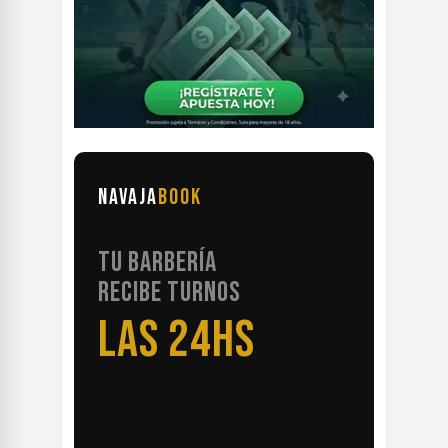
NAVAJA
BOOK
TU BARBERÍA
RECIBE TURNOS
LAS 24HS