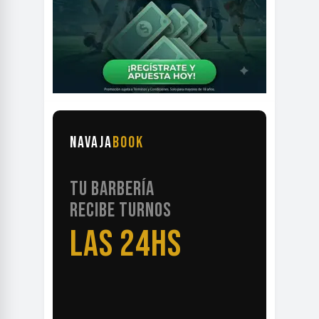
NAVAJA
BOOK
TU BARBERÍA
RECIBE TURNOS
LAS 24HS