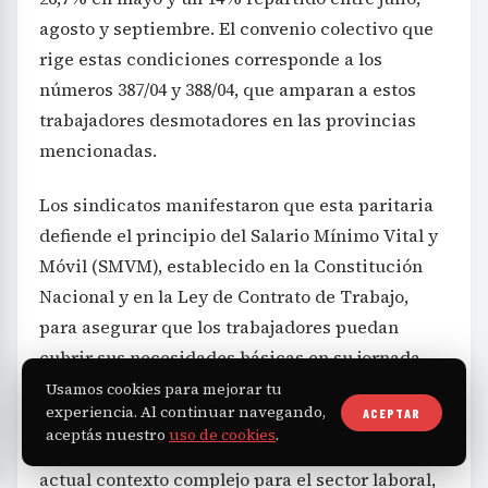
agosto y septiembre. El convenio colectivo que
rige estas condiciones corresponde a los
números 387/04 y 388/04, que amparan a estos
trabajadores desmotadores en las provincias
mencionadas.
Los sindicatos manifestaron que esta paritaria
defiende el principio del Salario Mínimo Vital y
Móvil (SMVM), establecido en la Constitución
Nacional y en la Ley de Contrato de Trabajo,
para asegurar que los trabajadores puedan
cubrir sus necesidades básicas en su jornada
laboral. Indicaron que la voluntad firme de los
Usamos cookies para mejorar tu
experiencia. Al continuar navegando,
ACEPTAR
trabajadores para mantener su reclamo fue
aceptás nuestro
uso de cookies
.
clave en la negociación, especialmente en el
actual contexto complejo para el sector laboral,