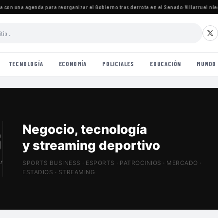
on una agenda para reorganizar el Gobierno tras derrota en el Senado
·
Villarruel niega 
TECNOLOGÍA
ECONOMÍA
POLICIALES
EDUCACIÓN
MUNDO
Patrocinios, estadios
y Sports Tech
r
SPORTS BUSINESS · ESPORTS · PATROCINIOS · MERCADO ·
ESTADIOS · STREAMING