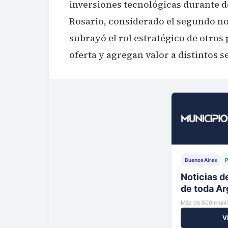
inversiones tecnológicas durante d
Rosario, considerado el segundo n
subrayó el rol estratégico de otros 
oferta y agregan valor a distintos 
Buenos Aires
P
Tu municip
al instante
Más de 500 munic
V