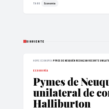
Economía
TAGS
SIGUIENTE
HOME
›
ECONOMÍA
›
PYMES DE NEUQUÉN RECHAZAN RECORTE UNILATER
ECONOMÍA
Pymes de Neuqu
unilateral de co
Halliburton