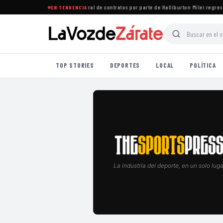
quén rechazan recorte unilateral de contratos por parte de Halliburton
·
Milei regresa c
EN TENDENCIA
TOP STORIES
DEPORTES
LOCAL
POLÍTICA
La industria del deporte, en un solo luga