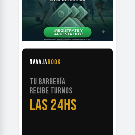
NAVAJA
BOOK
TU BARBERÍA
RECIBE TURNOS
LAS 24HS