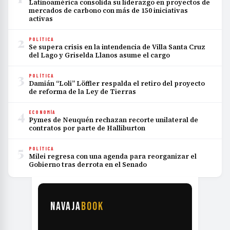
Latinoamérica consolida su liderazgo en proyectos de
mercados de carbono con más de 150 iniciativas
activas
2
POLÍTICA
Se supera crisis en la intendencia de Villa Santa Cruz
del Lago y Griselda Llanos asume el cargo
3
POLÍTICA
Damián “Loli” Löffler respalda el retiro del proyecto
de reforma de la Ley de Tierras
4
ECONOMÍA
Pymes de Neuquén rechazan recorte unilateral de
contratos por parte de Halliburton
5
POLÍTICA
Milei regresa con una agenda para reorganizar el
Gobierno tras derrota en el Senado
NAVAJA
BOOK