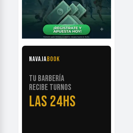
NAVAJA
BOOK
TU BARBERÍA
RECIBE TURNOS
LAS 24HS