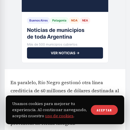
Buenos Aires
Patagonia
NOA
NEA
Noticias de municipios
de toda Argentina
Más de 500 municipios cubiertos
VER NOTICIAS →
En paralelo, Río Negro gestionó otra línea
crediticia de 60 millones de dólares destinada al
área de salud pública. Este crédito apoyará la
Usamos cookies para mejorar tu
implementación del Plan de Salud 2026-2031,
experiencia. Al continuar navegando,
ACEPTAR
cuyo objetivo es modernizar el sistema sanitario
aceptás nuestro
uso de cookies
.
provincial de forma integral.