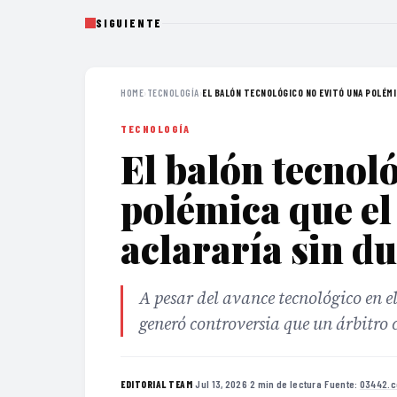
SIGUIENTE
HOME
›
TECNOLOGÍA
›
EL BALÓN TECNOLÓGICO NO EVITÓ UNA POLÉMIC
TECNOLOGÍA
El balón tecnol
polémica que el
aclararía sin d
A pesar del avance tecnológico en e
generó controversia que un árbitro 
·
Jul 13, 2026
·
2 min de lectura
·
Fuente:
03442.c
EDITORIAL TEAM