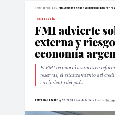
HOME
›
TECNOLOGÍA
›
FMI ADVIERTE SOBRE VULNERABILIDAD EXTERNA
TECNOLOGÍA
FMI advierte so
externa y riesgo
economía argen
El FMI reconoció avances en reforma
reservas, el estancamiento del créd
crecimiento del país.
·
May 23, 2026
·
2 min de lectura
·
Fuente:
diario
EDITORIAL TEAM