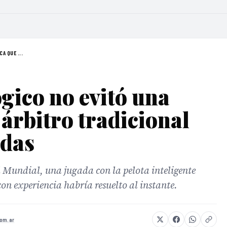
A QUE ...
ógico no evitó una
 árbitro tradicional
udas
l Mundial, una jugada con la pelota inteligente
con experiencia habría resuelto al instante.
om.ar