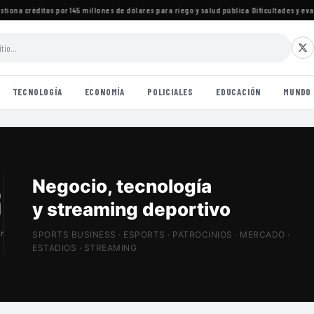
na créditos por 145 millones de dólares para riego y salud pública
·
Dificultades y evasiv
TECNOLOGÍA
ECONOMÍA
POLICIALES
EDUCACIÓN
MUNDO
Patrocinios, estadios
y Sports Tech
r
SPORTS BUSINESS · ESPORTS · PATROCINIOS · MERCADO ·
ESTADIOS · STREAMING