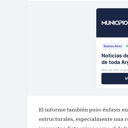
Buenos Aires
P
Tu municip
al instante
Más de 500 munic
V
El informe también puso énfasis en
estructurales, especialmente una r