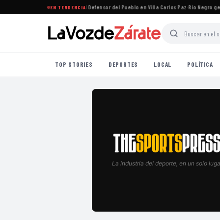
one que la oposición designe al Defensor del Pueblo en Villa Carlos Paz
·
Río Negro gestio
EN TENDENCIA
TOP STORIES
DEPORTES
LOCAL
POLÍTICA
La industria del deporte, en un solo luga