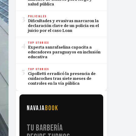
salud pública
3
POLICIALES
Dificultades y evasivas marcaron la
declaración clave de un policía en el
juicio por el caso Loan
4
TOP STORIES
Experta sanrafaelina capacita a
educadores paraguayos en inclusión
educativa
5
TOP STORIES
Cipolletti erradicó la presencia de
cuidacoches tras siete meses de
controles en la vía pública
NAVAJA
BOOK
TU BARBERÍA