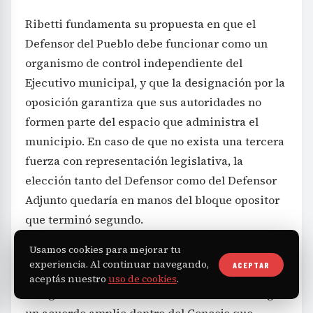
Ribetti fundamenta su propuesta en que el
Defensor del Pueblo debe funcionar como un
organismo de control independiente del
Ejecutivo municipal, y que la designación por la
oposición garantiza que sus autoridades no
formen parte del espacio que administra el
municipio. En caso de que no exista una tercera
fuerza con representación legislativa, la
elección tanto del Defensor como del Defensor
Adjunto quedaría en manos del bloque opositor
que terminó segundo.
Usamos cookies para mejorar tu
La diferencia clave con el proyecto del Ejecutivo
experiencia. Al continuar navegando,
ACEPTAR
radica en quién tiene la responsabilidad de
aceptás nuestro
uso de cookies
.
designar al Defensor. El modelo de Avilés exige