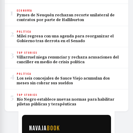
1
ECONOMÍA
Pymes de Neuquén rechazan recorte unilateral de
contratos por parte de Halliburton
2
POLÍTICA
Milei regresa con una agenda para reorganizar el
Gobierno tras derrota en el Senado
3
TOP STORIES
Villarruel niega renunciar y rechaza acusaciones del
canciller en medio de crisis política
4
POLÍTICA
Los seis concejales de Sauce Viejo acumulan dos
meses sin cobrar sus sueldos
5
TOP STORIES
Río Negro establece nuevas normas para habilitar
piletas públicas y terapéuticas
NAVAJA
BOOK