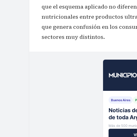
que el esquema aplicado no diferen
nutricionales entre productos ultr
que genera confusión en los consu
sectores muy distintos.
Buenos Aires
P
Tu municip
al instante
Más de 500 munic
V