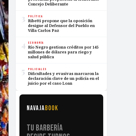
Concejo Deliberante
3
POLÍTICA
Ribetti propone que la oposición
designe al Defensor del Pueblo en
Villa Carlos Paz
4
ECONOMÍA
Río Negro gestiona créditos por 145
millones de dólares para riego y
salud pública
5
POLICIALES
Dificultades y evasivas marcaron la
declaración clave de un policía en el
juicio por el caso Loan
NAVAJA
BOOK
TU BARBERÍA