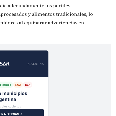
cia adecuadamente los perfiles
aprocesados y alimentos tradicionales, lo
midores al equiparar advertencias en
ARGENTINA
atagonia
NOA
NEA
io,
ipios cubiertos
ER NOTICIAS →