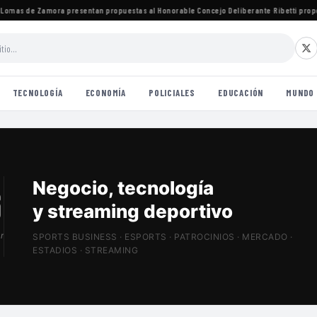
mas de Zamora presentan propuestas al Honorable Concejo Deliberante
·
Ribetti propone
TECNOLOGÍA
ECONOMÍA
POLICIALES
EDUCACIÓN
MUNDO
Patrocinios, estadios
y Sports Tech
r
SPORTS BUSINESS · ESPORTS · PATROCINIOS · MERCADO ·
ESTADIOS · STREAMING