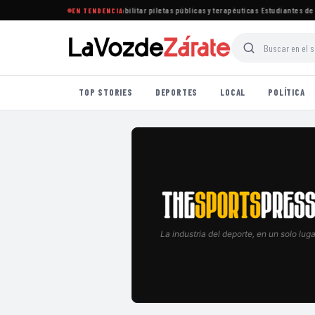
tablece nuevas normas para habilitar piletas públicas y terapéuticas
·
Estudiantes de Lo
EN TENDENCIA
TOP STORIES
DEPORTES
LOCAL
POLÍTICA
La industria del deporte, en un solo luga