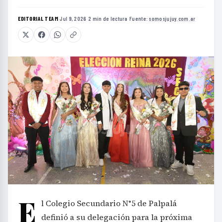
EDITORIAL TEAM
·
Jul 9, 2026
·
2 min de lectura
·
Fuente:
somosjujuy.com.ar
E
l Colegio Secundario N°5 de Palpalá
definió a su delegación para la próxima