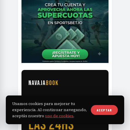
NAVAJA
BOOK
TU BARBERÍA
Usamos cookies para mejorar tu
RECIBE TURNOS
experiencia. Al continuar navegando,
ACEPTAR
aceptás nuestro
uso de cookies
.
LAS 24HS