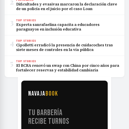
2
Dificultades y evasivas marcaron la declaración clave
de un policía en el juicio por el caso Loan
3
TOP STORIES
Experta sanrafaelina capacita a educadores
paraguayos en inclusión educativa
4
TOP STORIES
Cipolletti erradicó la presencia de cuidacoches tras
siete meses de controles en la vía pública
5
TOP STORIES
El BCRA renovó un swap con China por cinco años para
fortalecer reservas y estabilidad cambiaria
NAVAJA
BOOK
TU BARBERÍA
RECIBE TURNOS