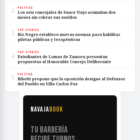
2
POLÍTICA
Los seis concejales de Sauce Viejo acumulan dos
meses sin cobrar sus sueldos
3
TOP STORIES
Río Negro establece nuevas normas para habilitar
piletas públicas y terapéuticas
4
TOP STORIES
Estudiantes de Lomas de Zamora presentan
propuestas al Honorable Concejo Deliberante
5
POLÍTICA
Ribetti propone que la oposición designe al Defensor
del Pueblo en Villa Carlos Paz
NAVAJA
BOOK
TU BARBERÍA
RECIBE TURNOS