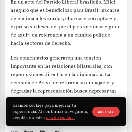
En un acto del Partido Liberal brasileño, Milei
aseguró que es beneficioso para Brasil «sacarse
de encima a los zurdos, chorros y corruptos» y
expresó su deseo de que el país vecino «se pinte
de azul», en referencia a un cambio político
hacia sectores de derecha.
Los comentarios generaron una tensión
importante en las relaciones bilaterales, con
repercusiones directas en la diplomacia. La
decisión de Brasil de retirar a su embajador y
degradar la representación busca expresar un
claro rechazo a las constantes ofensas del
Usamos cookies para mejorar tu
presidente argentino hacia su gobierno.
experiencia. Al continuar navegando,
ACEPTAR
aceptás nuestro
uso de cookies
.
Mundo
Milei
Lula
TAGS