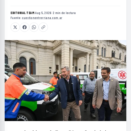
EDITORIAL TEAM
·
Aug 5, 2026
·
2 min de lectura
·
Fuente:
cuestionentrerriana.com.ar