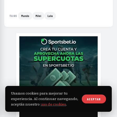
Mundo
Milei
Lula
TAGS
Usamos cookies para mejorar tu
experiencia. Al continuar navegando,
ACEPTAR
aceptás nuestro
uso de cookies
.