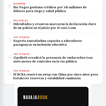
1
ECONOMÍA
Río Negro gestiona créditos por 145 millones de
dólares para riego y salud pública
2
POLICIALES
Dificultades y evasivas marcaron la declaración clave
de un policía en el juicio por el caso Loan
3
TOP STORIES
Experta sanrafaelina capacita a educadores
paraguayos en inclusión educativa
4
TOP STORIES
Cipolletti erradicó la presencia de cuidacoches tras
siete meses de controles en la vía pública
5
TOP STORIES
El BCRA renovó un swap con China por cinco años para
fortalecer reservas y estabilidad cambiaria
NAVAJA
BOOK