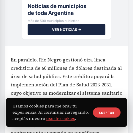
Noticias de municipios
de toda Argentina
Más de 500 municipios cubiertos
VER NOTICIAS →
En paralelo, Río Negro gestionó otra línea
crediticia de 60 millones de dólares destinada al
área de salud pública. Este crédito apoyará la
implementación del Plan de Salud 2026-2031,
cuyo objetivo es modernizar el sistema sanitario
provincial de forma integral.
Usamos cookies para mejorar tu
experiencia. Al continuar navegando,
ACEPTAR
Según detalló el ministro de Salud, esta
aceptás nuestro
uso de cookies
.
inversión permitirá la incorporación de
equipamiento avanzado en quirófanos,