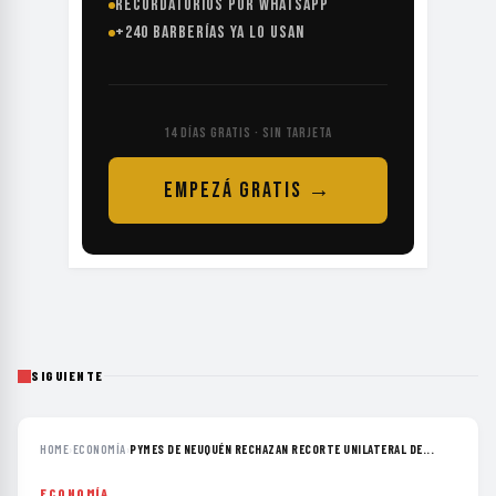
RECORDATORIOS POR WHATSAPP
+240 BARBERÍAS YA LO USAN
14 DÍAS GRATIS · SIN TARJETA
EMPEZÁ GRATIS →
SIGUIENTE
HOME
›
ECONOMÍA
›
PYMES DE NEUQUÉN RECHAZAN RECORTE UNILATERAL DE...
ECONOMÍA