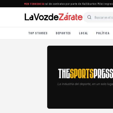
uén rechazan recorte unilateral de contratos por parte de Halliburton
·
Milei regresa c
EN TENDENCIA
TOP STORIES
DEPORTES
LOCAL
POLÍTICA
La industria del deporte, en un solo luga