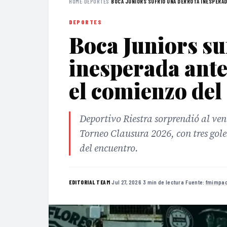
HOME
›
DEPORTES
›
BOCA JUNIORS SUFRIÓ UNA DERROTA INESPERAD
DEPORTES
Boca Juniors su
inesperada ante
el comienzo del
Deportivo Riestra sorprendió al ven
Torneo Clausura 2026, con tres gol
del encuentro.
·
Jul 27, 2026
·
3 min de lectura
·
Fuente:
fmimpac
EDITORIAL TEAM