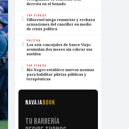
derrota en el Senado
3
TOP STORIES
Villarruel niega renunciar y rechaza
acusaciones del canciller en medio
de crisis política
4
POLÍTICA
Los seis concejales de Sauce Viejo
acumulan dos meses sin cobrar sus
sueldos
5
TOP STORIES
Río Negro establece nuevas normas
para habilitar piletas públicas y
terapéuticas
NAVAJA
BOOK
TU BARBERÍA