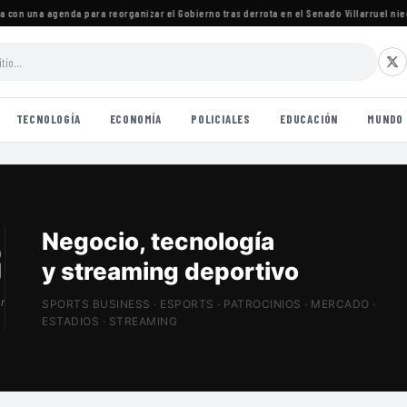
on una agenda para reorganizar el Gobierno tras derrota en el Senado
·
Villarruel niega 
TECNOLOGÍA
ECONOMÍA
POLICIALES
EDUCACIÓN
MUNDO
Patrocinios, estadios
y Sports Tech
r
SPORTS BUSINESS · ESPORTS · PATROCINIOS · MERCADO ·
ESTADIOS · STREAMING