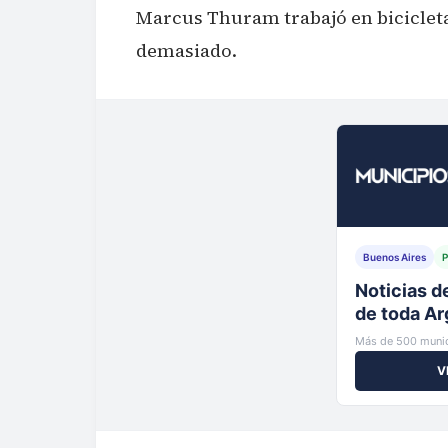
Marcus Thuram trabajó en bicicleta
demasiado.
Buenos Aires
P
Tu municip
al instante
Más de 500 munic
V