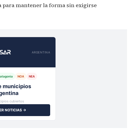
 para mantener la forma sin exigirse
ARGENTINA
atagonia
NOA
NEA
io,
ipios cubiertos
ER NOTICIAS →