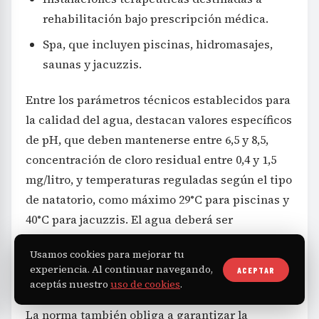
rehabilitación bajo prescripción médica.
Spa, que incluyen piscinas, hidromasajes,
saunas y jacuzzis.
Entre los parámetros técnicos establecidos para
la calidad del agua, destacan valores específicos
de pH, que deben mantenerse entre 6,5 y 8,5,
concentración de cloro residual entre 0,4 y 1,5
mg/litro, y temperaturas reguladas según el tipo
de natatorio, como máximo 29°C para piscinas y
40°C para jacuzzis. El agua deberá ser
monitoreada dos veces al día, registrándose en
Usamos cookies para mejorar tu
planillas oficiales y filtrada mediante sistemas
experiencia. Al continuar navegando,
ACEPTAR
adecuados.
aceptás nuestro
uso de cookies
.
La norma también obliga a garantizar la