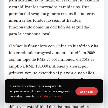
para sostener la liquidez en el comercio exterior
y estabilizar los mercados cambiarios. Esta
porción del swap no genera costos financieros
mientras los fondos no sean utilizados,
funcionando como un colchón de seguridad
para la economía local.
El vínculo financiero con China es histórico y ha
ido creciendo progresivamente: inició en 2009
con un tope de RMB 70.000 millones; en 2018 se
amplió a RMB 130.000 millones y ahora, por
primera vez, se extendió el plazo a cinco años,
evitando la renovación cada tres años. Esta
Usamos cookies para mejorar tu
ampliación brinda certeza hasta 2031,
experiencia. Al continuar navegando,
ACEPTAR
despejando las dudas sobre vencimientos
aceptás nuestro
uso de cookies
.
cercanos que podrían afectar la cotización del
dólar y la estabilidad del sistema financiero.