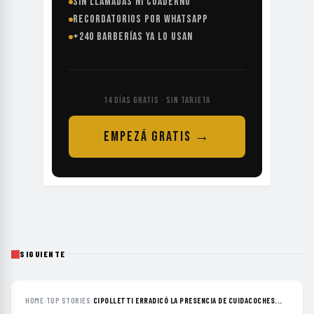
SIN LLAMADAS NI CUADERNO
RECORDATORIOS POR WHATSAPP
+240 BARBERÍAS YA LO USAN
14 DÍAS GRATIS · SIN TARJETA
EMPEZÁ GRATIS →
SIGUIENTE
HOME
›
TOP STORIES
›
CIPOLLETTI ERRADICÓ LA PRESENCIA DE CUIDACOCHES...