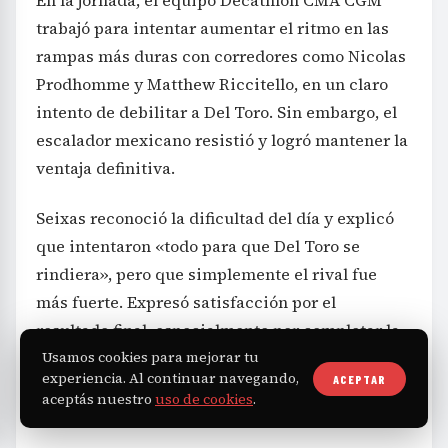
En la jornada, el equipo Decathlon CMA CGM
trabajó para intentar aumentar el ritmo en las
rampas más duras con corredores como Nicolas
Prodhomme y Matthew Riccitello, en un claro
intento de debilitar a Del Toro. Sin embargo, el
escalador mexicano resistió y logró mantener la
ventaja definitiva.
Seixas reconoció la dificultad del día y explicó
que intentaron «todo para que Del Toro se
rindiera», pero que simplemente el rival fue
más fuerte. Expresó satisfacción por el
resultado final, especialmente por completar la
Usamos cookies para mejorar tu
competencia con éxito y acumulando una
experiencia. Al continuar navegando,
ACEPTAR
valiosa experiencia que seguramente impulsará
aceptás nuestro
uso de cookies
.
su carrera.