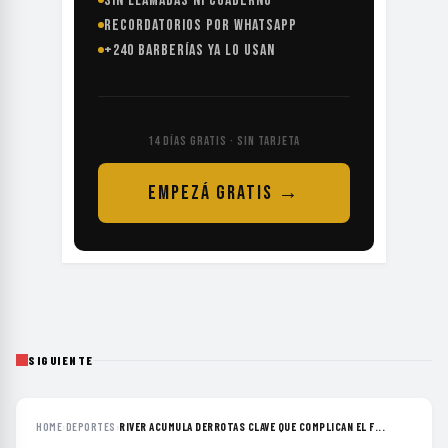
SIN LLAMADAS NI CUADERNO
RECORDATORIOS POR WHATSAPP
+240 BARBERÍAS YA LO USAN
14 DÍAS GRATIS · SIN TARJETA
EMPEZÁ GRATIS →
SIGUIENTE
HOME
›
DEPORTES
›
RIVER ACUMULA DERROTAS CLAVE QUE COMPLICAN EL F...