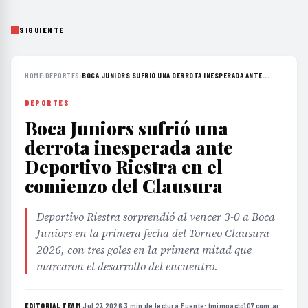
SIGUIENTE
HOME
›
DEPORTES
›
BOCA JUNIORS SUFRIÓ UNA DERROTA INESPERADA ANTE...
DEPORTES
Boca Juniors sufrió una
derrota inesperada ante
Deportivo Riestra en el
comienzo del Clausura
Deportivo Riestra sorprendió al vencer 3-0 a Boca
Juniors en la primera fecha del Torneo Clausura
2026, con tres goles en la primera mitad que
marcaron el desarrollo del encuentro.
EDITORIAL TEAM
·
Jul 27, 2026
·
3 min de lectura
·
Fuente:
fmimpacto107.com.ar