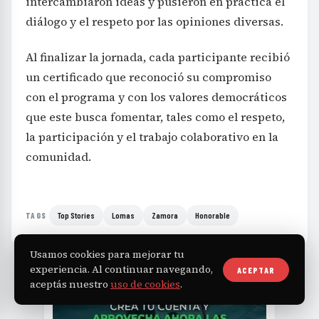
intercambiaron ideas y pusieron en práctica el
diálogo y el respeto por las opiniones diversas.
Al finalizar la jornada, cada participante recibió
un certificado que reconoció su compromiso
con el programa y con los valores democráticos
que este busca fomentar, tales como el respeto,
la participación y el trabajo colaborativo en la
comunidad.
Top Stories
Lomas
Zamora
Honorable
TAGS
Usamos cookies para mejorar tu
experiencia. Al continuar navegando,
ACEPTAR
aceptás nuestro
uso de cookies
.