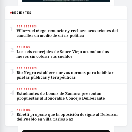
RECIENTES
1
TOP STORIES
Villarruel niega renunciar y rechaza acusaciones del
canciller en medio de crisis política
2
POLÍTICA
Los seis concejales de Sauce Viejo acumulan dos
meses sin cobrar sus sueldos
3
TOP STORIES
Río Negro establece nuevas normas para habilitar
piletas públicas y terapéuticas
4
TOP STORIES
Estudiantes de Lomas de Zamora presentan
propuestas al Honorable Concejo Deliberante
5
POLÍTICA
Ribetti propone que la oposición designe al Defensor
del Pueblo en Villa Carlos Paz