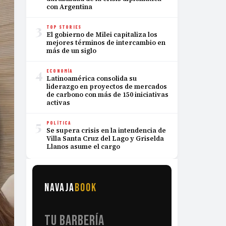
con Argentina
3
TOP STORIES
El gobierno de Milei capitaliza los
mejores términos de intercambio en
más de un siglo
4
ECONOMÍA
Latinoamérica consolida su
liderazgo en proyectos de mercados
de carbono con más de 150 iniciativas
activas
5
POLÍTICA
Se supera crisis en la intendencia de
Villa Santa Cruz del Lago y Griselda
Llanos asume el cargo
NAVAJA
BOOK
TU BARBERÍA