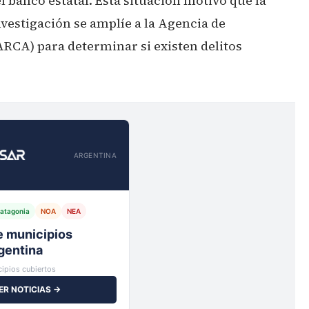
 banco estatal. Esta situación motivó que la
nvestigación se amplíe a la Agencia de
RCA) para determinar si existen delitos
ARGENTINA
atagonia
NOA
NEA
io,
ipios cubiertos
ER NOTICIAS →