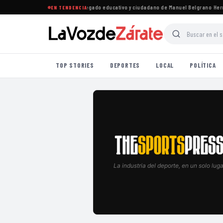
ueños conversaron sobre el legado educativo y ciudadano de Manuel Belgrano
·
Hernán
EN TENDENCIA
TOP STORIES
DEPORTES
LOCAL
POLÍTICA
La industria del deporte, en un solo luga