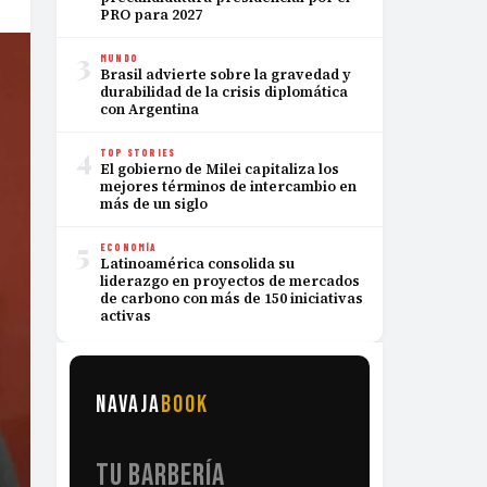
PRO para 2027
3
MUNDO
Brasil advierte sobre la gravedad y
durabilidad de la crisis diplomática
con Argentina
4
TOP STORIES
El gobierno de Milei capitaliza los
mejores términos de intercambio en
más de un siglo
5
ECONOMÍA
Latinoamérica consolida su
liderazgo en proyectos de mercados
de carbono con más de 150 iniciativas
activas
NAVAJA
BOOK
TU BARBERÍA