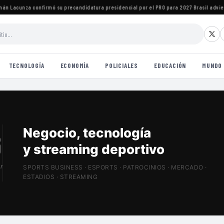
 Lacunza confirmó su precandidatura presidencial por el PRO para 2027
·
Brasil advierte
TECNOLOGÍA
ECONOMÍA
POLICIALES
EDUCACIÓN
MUNDO
Patrocinios, estadios
y Sports Tech
r
SPORTS BUSINESS · ESPORTS · PATROCINIOS · MERCADO ·
ESTADIOS · STREAMING