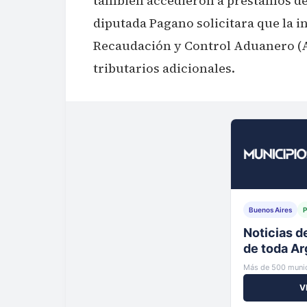
también accedieron a préstamos del
diputada Pagano solicitara que la i
Recaudación y Control Aduanero (A
tributarios adicionales.
Buenos Aires
P
Tu municip
al instante
Más de 500 munic
V