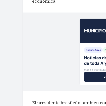
económica.
Buenos Aires
P
Tu municip
al instante
Más de 500 munic
V
El presidente brasileño también co