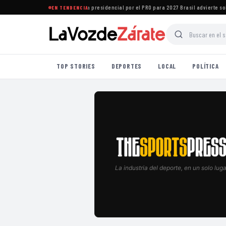
za confirmó su precandidatura presidencial por el PRO para 2027
·
Brasil advierte sobre
EN TENDENCIA
TOP STORIES
DEPORTES
LOCAL
POLÍTICA
La industria del deporte, en un solo luga