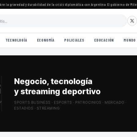
 la gravedad y durabilidad de la crisis diplomática con Argentina
·
El gobierno de Milei c
TECNOLOGÍA
ECONOMÍA
POLICIALES
EDUCACIÓN
MUNDO
Patrocinios, estadios
y Sports Tech
r
SPORTS BUSINESS · ESPORTS · PATROCINIOS · MERCADO ·
ESTADIOS · STREAMING