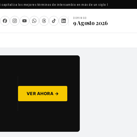
apitaliza los mejores términos de intercambio en más de un siglo
·
Latinoamérica consolid
DOMINGO
9 Agosto 2026
VER AHORA →