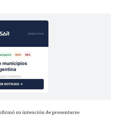
ARGENTINA
atagonia
NOA
NEA
io,
ipios cubiertos
ER NOTICIAS →
nfirmó su intención de presentarse