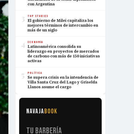
con Argentina
3
TOP STORIES
El gobierno de Milei capitaliza los
mejores términos de intercambio en
más de un siglo
4
ECONOMÍA
Latinoamérica consolida su
liderazgo en proyectos de mercados
de carbono con más de 150 iniciativas
activas
5
POLÍTICA
Se supera crisis en la intendencia de
Villa Santa Cruz del Lago y Griselda
Llanos asume el cargo
NAVAJA
BOOK
TU BARBERÍA