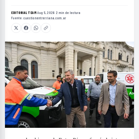
EDITORIAL TEAM
·
Aug 5, 2026
·
2 min de lectura
·
Fuente:
cuestionentrerriana.com.ar