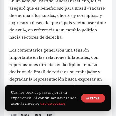
En un acto del Partido Liberal brasileño, Milei
aseguró que es beneficioso para Brasil «sacarse
de encima a los zurdos, chorros y corruptos» y
expresó su deseo de que el país vecino «se pinte
de azul», en referencia a un cambio político
hacia sectores de derecha.
Los comentarios generaron una tensión
importante en las relaciones bilaterales, con
repercusiones directas en la diplomacia. La
decisión de Brasil de retirar a su embajador y
degradar la representación busca expresar un
claro rechazo a las constantes ofensas del
Usamos cookies para mejorar tu
presidente argentino hacia su gobierno.
experiencia. Al continuar navegando,
ACEPTAR
aceptás nuestro
uso de cookies
.
Mundo
Milei
Lula
TAGS