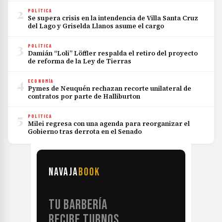
2
POLÍTICA
Se supera crisis en la intendencia de Villa Santa Cruz
del Lago y Griselda Llanos asume el cargo
3
POLÍTICA
Damián “Loli” Löffler respalda el retiro del proyecto
de reforma de la Ley de Tierras
4
ECONOMÍA
Pymes de Neuquén rechazan recorte unilateral de
contratos por parte de Halliburton
5
POLÍTICA
Milei regresa con una agenda para reorganizar el
Gobierno tras derrota en el Senado
NAVAJA
BOOK
TU BARBERÍA
RECIBE TURNOS