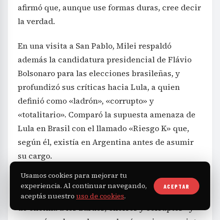
afirmó que, aunque use formas duras, cree decir
la verdad.
En una visita a San Pablo, Milei respaldó
además la candidatura presidencial de Flávio
Bolsonaro para las elecciones brasileñas, y
profundizó sus críticas hacia Lula, a quien
definió como «ladrón», «corrupto» y
«totalitario». Comparó la supuesta amenaza de
Lula en Brasil con el llamado «Riesgo K» que,
según él, existía en Argentina antes de asumir
su cargo.
Usamos cookies para mejorar tu
En un acto del Partido Liberal brasileño, Milei
experiencia. Al continuar navegando,
ACEPTAR
aseguró que es beneficioso para Brasil «sacarse
aceptás nuestro
uso de cookies
.
de encima a los zurdos, chorros y corruptos» y