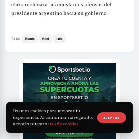
claro rechazo a las constantes ofensas del
presidente argentino hacia su gobierno.
Mundo
Milei
Lula
TAGS
Usamos cookies para mejorar tu
experiencia. Al continuar navegando,
ACEPTAR
aceptás nuestro
uso de cookies
.