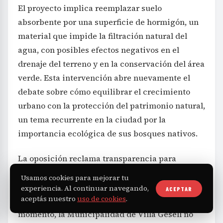
El proyecto implica reemplazar suelo
absorbente por una superficie de hormigón, un
material que impide la filtración natural del
agua, con posibles efectos negativos en el
drenaje del terreno y en la conservación del área
verde. Esta intervención abre nuevamente el
debate sobre cómo equilibrar el crecimiento
urbano con la protección del patrimonio natural,
un tema recurrente en la ciudad por la
importancia ecológica de sus bosques nativos.
La oposición reclama transparencia para
despejar dudas y garantizar que la obra cumple
Usamos cookies para mejorar tu
con las normativas ambientales y
experiencia. Al continuar navegando,
ACEPTAR
aceptás nuestro
uso de cookies
.
administrativas antes de avanzar. Hasta el
momento, la Municipalidad de Villa Gesell no