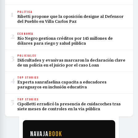
1
POLÍTICA
Ribetti propone que la oposición designe al Defensor
del Pueblo en Villa Carlos Paz
2
ECONOMÍA
Río Negro gestiona créditos por 145 millones de
dólares para riego y salud pública
3
POLICIALES
Dificultades y evasivas marcaron la declaración clave
de un policía en el juicio por el caso Loan
4
TOP STORIES
Experta sanrafaelina capacita a educadores
paraguayos en inclusión educativa
5
TOP STORIES
Cipolletti erradicó la presencia de cuidacoches tras
siete meses de controles en la vía pública
NAVAJA
BOOK