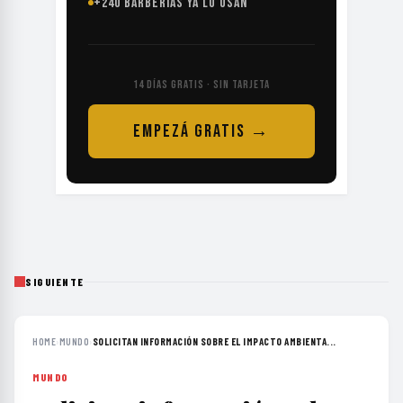
+240 BARBERÍAS YA LO USAN
14 DÍAS GRATIS · SIN TARJETA
EMPEZÁ GRATIS →
SIGUIENTE
HOME
›
MUNDO
›
SOLICITAN INFORMACIÓN SOBRE EL IMPACTO AMBIENTA...
MUNDO