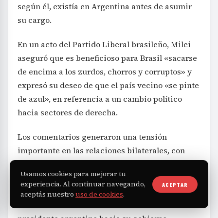
según él, existía en Argentina antes de asumir
su cargo.
En un acto del Partido Liberal brasileño, Milei
aseguró que es beneficioso para Brasil «sacarse
de encima a los zurdos, chorros y corruptos» y
expresó su deseo de que el país vecino «se pinte
de azul», en referencia a un cambio político
hacia sectores de derecha.
Los comentarios generaron una tensión
importante en las relaciones bilaterales, con
repercusiones directas en la diplomacia. La
Usamos cookies para mejorar tu
decisión de Brasil de retirar a su embajador y
experiencia. Al continuar navegando,
ACEPTAR
degradar la representación busca expresar un
aceptás nuestro
uso de cookies
.
claro rechazo a las constantes ofensas del