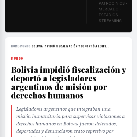
PATROCINIOS ·
MERCADO ·
ESTADIOS ·
STREAMING
HOME
›
MUNDO
›
BOLIVIA IMPIDIÓ FISCALIZACIÓN Y DEPORTÓ A LEGIS...
MUNDO
Bolivia impidió fiscalización y
deportó a legisladores
argentinos de misión por
derechos humanos
Legisladores argentinos que integraban una
misión humanitaria para supervisar violaciones a
derechos humanos en Bolivia fueron detenidos,
deportados y denunciaron trato represivo por