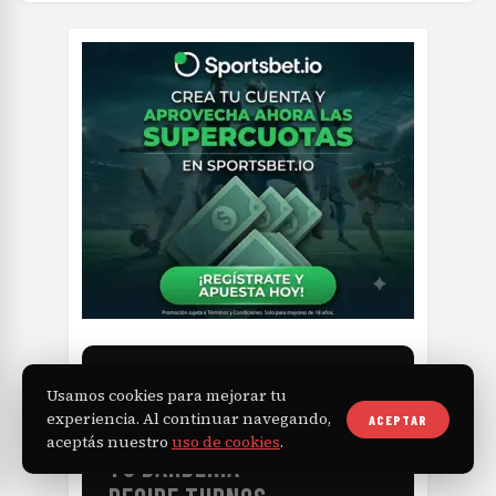
NAVAJA
BOOK
Usamos cookies para mejorar tu
experiencia. Al continuar navegando,
ACEPTAR
aceptás nuestro
uso de cookies
.
TU BARBERÍA