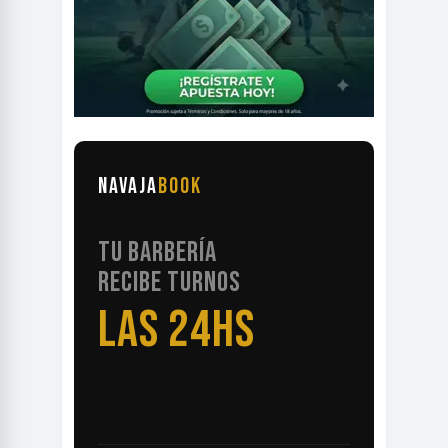
NAVAJA
BOOK
TU BARBERÍA
RECIBE TURNOS
LAS 24HS