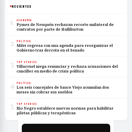
RECIENTES
1
ECONOMÍA
Pymes de Neuquén rechazan recorte unilateral de
contratos por parte de Halliburton
2
POLÍTICA
Milei regresa con una agenda para reorganizar el
Gobierno tras derrota en el Senado
3
TOP STORIES
Villarruel niega renunciar y rechaza acusaciones del
canciller en medio de crisis política
4
POLÍTICA
Los seis concejales de Sauce Viejo acumulan dos
meses sin cobrar sus sueldos
5
TOP STORIES
Río Negro establece nuevas normas para habilitar
piletas públicas y terapéuticas