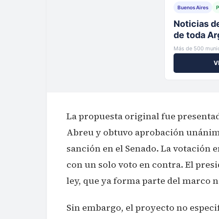
Buenos Aires
P
Tu municip
al instante
Más de 500 munic
V
La propuesta original fue presenta
Abreu y obtuvo aprobación unánime
sanción en el Senado. La votación e
con un solo voto en contra. El pres
ley, que ya forma parte del marco 
Sin embargo, el proyecto no especi