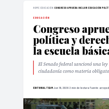
HOME
›
EDUCACIÓN
›
CONGRESO APRUEBA INCLUIR EDUCACIÓN POLÍTIC
EDUCACIÓN
Congreso aprue
política y dere
la escuela básic
El Senado federal sancionó una ley 
ciudadanía como materia obligator
·
Jun 18, 2026
·
2 min de lectura
·
Fuente:
arroyod
EDITORIAL TEAM