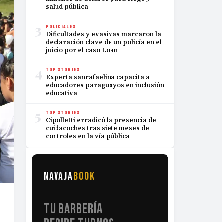
salud pública
3
POLICIALES
Dificultades y evasivas marcaron la
declaración clave de un policía en el
juicio por el caso Loan
4
TOP STORIES
Experta sanrafaelina capacita a
educadores paraguayos en inclusión
educativa
5
TOP STORIES
Cipolletti erradicó la presencia de
cuidacoches tras siete meses de
controles en la vía pública
NAVAJA
BOOK
TU BARBERÍA