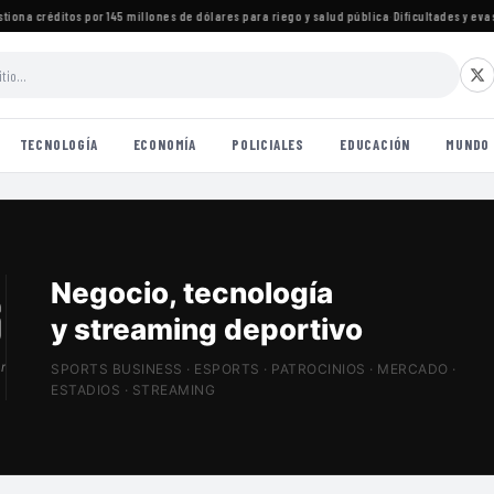
na créditos por 145 millones de dólares para riego y salud pública
·
Dificultades y evasiva
TECNOLOGÍA
ECONOMÍA
POLICIALES
EDUCACIÓN
MUNDO
Patrocinios, estadios
y Sports Tech
r
SPORTS BUSINESS · ESPORTS · PATROCINIOS · MERCADO ·
ESTADIOS · STREAMING