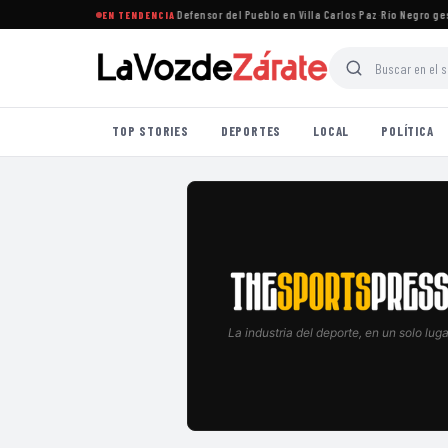
ne que la oposición designe al Defensor del Pueblo en Villa Carlos Paz
·
Río Negro gestio
EN TENDENCIA
TOP STORIES
DEPORTES
LOCAL
POLÍTICA
La industria del deporte, en un solo luga