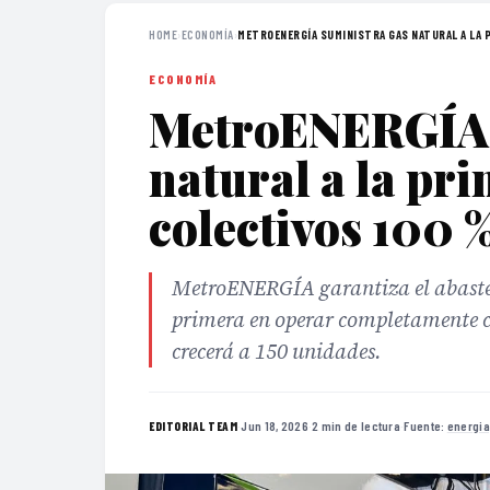
HOME
›
ECONOMÍA
›
METROENERGÍA SUMINISTRA GAS NATURAL A LA P
ECONOMÍA
MetroENERGÍA 
natural a la pri
colectivos 100 
MetroENERGÍA garantiza el abastec
primera en operar completamente co
crecerá a 150 unidades.
·
Jun 18, 2026
·
2 min de lectura
·
Fuente:
energi
EDITORIAL TEAM