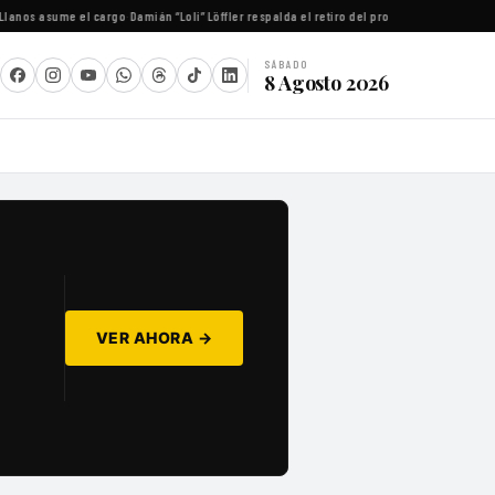
anos asume el cargo
·
Damián “Loli” Löffler respalda el retiro del proyecto de reforma de la
SÁBADO
8 Agosto 2026
VER AHORA →