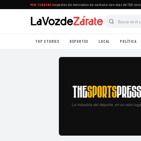
a consolida su liderazgo en proyectos de mercados de carbono con más de 150 iniciativ
EN TENDENCIA
TOP STORIES
DEPORTES
LOCAL
POLÍTICA
La industria del deporte, en un solo luga