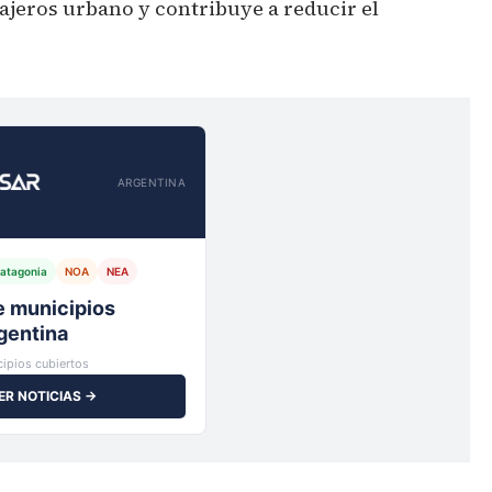
sajeros urbano y contribuye a reducir el
ARGENTINA
atagonia
NOA
NEA
io,
ipios cubiertos
ER NOTICIAS →