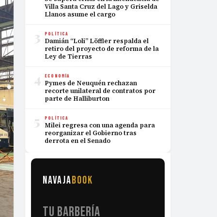
Villa Santa Cruz del Lago y Griselda
Llanos asume el cargo
3
POLÍTICA
Damián “Loli” Löffler respalda el
retiro del proyecto de reforma de la
Ley de Tierras
4
ECONOMÍA
Pymes de Neuquén rechazan
recorte unilateral de contratos por
parte de Halliburton
5
POLÍTICA
Milei regresa con una agenda para
reorganizar el Gobierno tras
derrota en el Senado
NAVAJA
BOOK
TU BARBERÍA