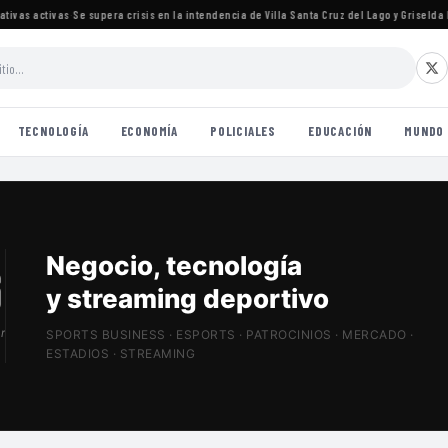
as activas
·
Se supera crisis en la intendencia de Villa Santa Cruz del Lago y Griselda Ll
TECNOLOGÍA
ECONOMÍA
POLICIALES
EDUCACIÓN
MUNDO
Patrocinios, estadios
y Sports Tech
r
SPORTS BUSINESS · ESPORTS · PATROCINIOS · MERCADO ·
ESTADIOS · STREAMING