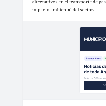
alternativos en el transporte de pa
impacto ambiental del sector.
Buenos Aires
P
Tu municip
al instante
Más de 500 munic
V