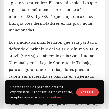
agosto y septiembre. El convenio colectivo que
rige estas condiciones corresponde a los
números 387/04 y 388/04, que amparan a estos
trabajadores desmotadores en las provincias
mencionadas.
Los sindicatos manifestaron que esta paritaria
defiende el principio del Salario Mínimo Vital y
Móvil (SMVM), establecido en la Constitución
Nacional y en la Ley de Contrato de Trabajo,
para asegurar que los trabajadores puedan
cubrir sus necesidades básicas en su jornada
laboral. Indicaron que la voluntad firme de los
Usamos cookies para mejorar tu
trabajadores para mantener su reclamo fue
experiencia. Al continuar navegando,
ACEPTAR
clave en la negociación, especialmente en el
aceptás nuestro
uso de cookies
.
actual contexto complejo para el sector laboral,