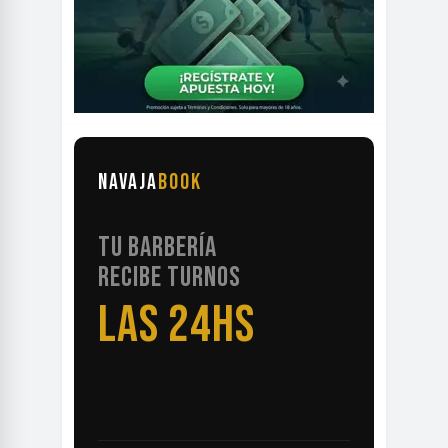
NAVAJA
BOOK
TU BARBERÍA
RECIBE TURNOS
LAS 24HS