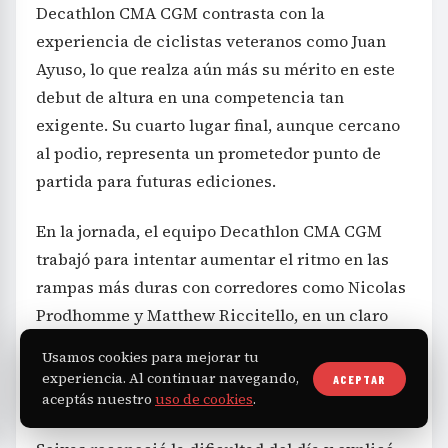
Decathlon CMA CGM contrasta con la
experiencia de ciclistas veteranos como Juan
Ayuso, lo que realza aún más su mérito en este
debut de altura en una competencia tan
exigente. Su cuarto lugar final, aunque cercano
al podio, representa un prometedor punto de
partida para futuras ediciones.
En la jornada, el equipo Decathlon CMA CGM
trabajó para intentar aumentar el ritmo en las
rampas más duras con corredores como Nicolas
Prodhomme y Matthew Riccitello, en un claro
intento de debilitar a Del Toro. Sin embargo, el
Usamos cookies para mejorar tu
escalador mexicano resistió y logró mantener la
experiencia. Al continuar navegando,
ACEPTAR
ventaja definitiva.
aceptás nuestro
uso de cookies
.