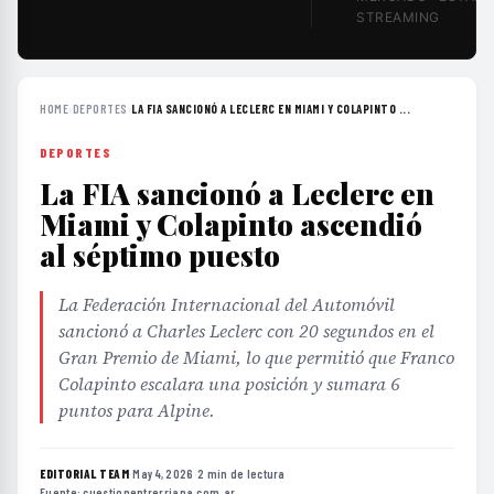
STREAMING
HOME
›
DEPORTES
›
LA FIA SANCIONÓ A LECLERC EN MIAMI Y COLAPINTO ...
DEPORTES
La FIA sancionó a Leclerc en
Miami y Colapinto ascendió
al séptimo puesto
La Federación Internacional del Automóvil
sancionó a Charles Leclerc con 20 segundos en el
Gran Premio de Miami, lo que permitió que Franco
Colapinto escalara una posición y sumara 6
puntos para Alpine.
EDITORIAL TEAM
·
May 4, 2026
·
2 min de lectura
·
Fuente:
cuestionentrerriana.com.ar