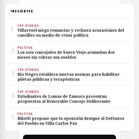
RECIENTES
1
TOP STORIES
Villarruel niega renunciar y rechaza acusaciones del
canciller en medio de crisis política
2
POLÍTICA
Los seis concejales de Sauce Viejo acumulan dos
meses sin cobrar sus sueldos
3
TOP STORIES
Río Negro establece nuevas normas para habilitar
piletas públicas y terapéuticas
4
TOP STORIES
Estudiantes de Lomas de Zamora presentan
propuestas al Honorable Concejo Deliberante
5
POLÍTICA
Ribetti propone que la oposición designe al Defensor
del Pueblo en Villa Carlos Paz