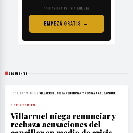
14 DÍAS GRATIS · SIN TARJETA
EMPEZÁ GRATIS →
SIGUIENTE
HOME
›
TOP STORIES
›
VILLARRUEL NIEGA RENUNCIAR Y RECHAZA ACUSACIONE...
TOP STORIES
Villarruel niega renunciar y
rechaza acusaciones del
canciller en medio de crisis