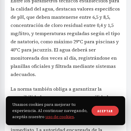
Entre los parámetros técnicos establecidos para
la calidad del agua, destacan valores específicos
de pH, que deben mantenerse entre 6,5 y 8,5,
concentración de cloro residual entre 0,4 y 1,5
mg/litro, y temperaturas reguladas según el tipo
de natatorio, como máximo 29°C para piscinas y
40°C para jacuzzis. El agua deberá ser
monitoreada dos veces al día, registrándose en
planillas oficiales y filtrada mediante sistemas
adecuados.
La norma también obliga a garantizar la
accesibilidad para personas con movilidad
Usamos cookies para mejorar tu
reducida, otorgando un plazo máximo de cinco
experiencia. Al continuar navegando,
ACEPTAR
años para adecuar instalaciones, excepto en
aceptás nuestro
uso de cookies
.
natatorios especiales que deben adaptarse de
inmediato. La autoridad encargada de la