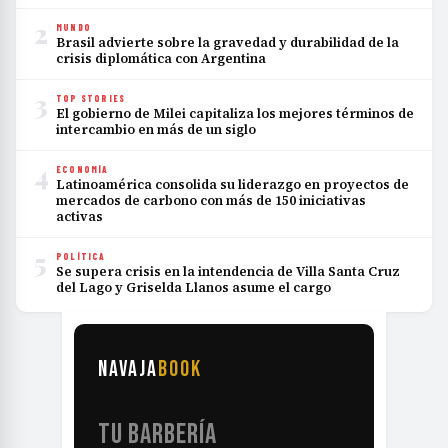
2
MUNDO
Brasil advierte sobre la gravedad y durabilidad de la
crisis diplomática con Argentina
3
TOP STORIES
El gobierno de Milei capitaliza los mejores términos de
intercambio en más de un siglo
4
ECONOMÍA
Latinoamérica consolida su liderazgo en proyectos de
mercados de carbono con más de 150 iniciativas
activas
5
POLÍTICA
Se supera crisis en la intendencia de Villa Santa Cruz
del Lago y Griselda Llanos asume el cargo
NAVAJA
BOOK
TU BARBERÍA