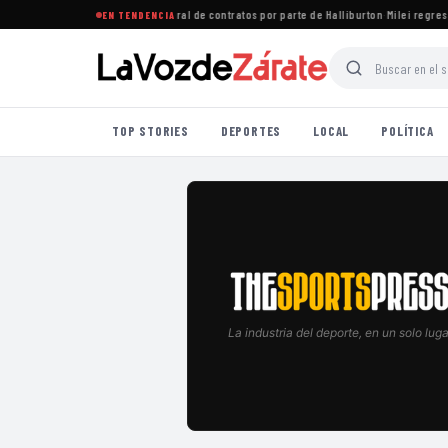
quén rechazan recorte unilateral de contratos por parte de Halliburton
·
Milei regresa c
EN TENDENCIA
TOP STORIES
DEPORTES
LOCAL
POLÍTICA
La industria del deporte, en un solo luga