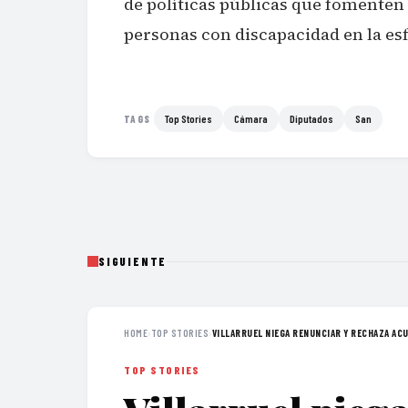
de políticas públicas que fomenten l
personas con discapacidad en la esfe
Top Stories
Cámara
Diputados
San
TAGS
SIGUIENTE
HOME
›
TOP STORIES
›
VILLARRUEL NIEGA RENUNCIAR Y RECHAZA ACU
TOP STORIES