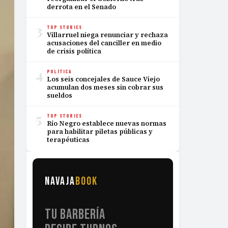
derrota en el Senado
3
TOP STORIES
Villarruel niega renunciar y rechaza
acusaciones del canciller en medio
de crisis política
4
POLÍTICA
Los seis concejales de Sauce Viejo
acumulan dos meses sin cobrar sus
sueldos
5
TOP STORIES
Río Negro establece nuevas normas
para habilitar piletas públicas y
terapéuticas
NAVAJA
BOOK
TU BARBERÍA