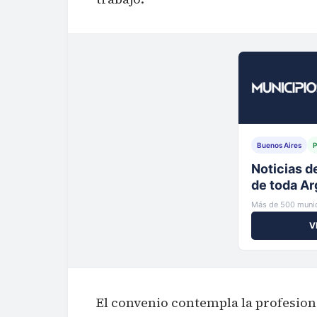
Buenos Aires
P
Tu municip
al instante
Más de 500 munic
V
El convenio contempla la profesion