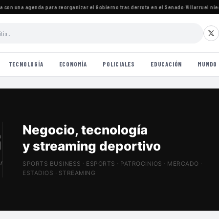
on una agenda para reorganizar el Gobierno tras derrota en el Senado
·
Villarruel niega 
TECNOLOGÍA
ECONOMÍA
POLICIALES
EDUCACIÓN
MUNDO
Patrocinios, estadios
y Sports Tech
r
SPORTS BUSINESS · ESPORTS · PATROCINIOS · MERCADO ·
ESTADIOS · STREAMING