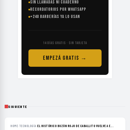
SIN LLAMADAS NI CUADERNO
RECORDATORIOS POR WHATSAPP
+240 BARBERÍAS YA LO USAN
14 DÍAS GRATIS · SIN TARJETA
EMPEZÁ GRATIS →
SIGUIENTE
HOME
›
TECNOLOGÍA
›
EL HISTÓRICO BUZÓN ROJO DE CABALLITO VUELVE A E...