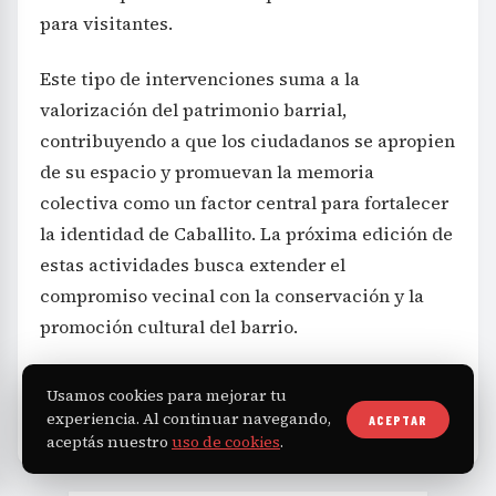
para visitantes.
Este tipo de intervenciones suma a la
valorización del patrimonio barrial,
contribuyendo a que los ciudadanos se apropien
de su espacio y promuevan la memoria
colectiva como un factor central para fortalecer
la identidad de Caballito. La próxima edición de
estas actividades busca extender el
compromiso vecinal con la conservación y la
promoción cultural del barrio.
Usamos cookies para mejorar tu
experiencia. Al continuar navegando,
Tecnología
Caballito
Rosario
Doblas
TAGS
ACEPTAR
aceptás nuestro
uso de cookies
.