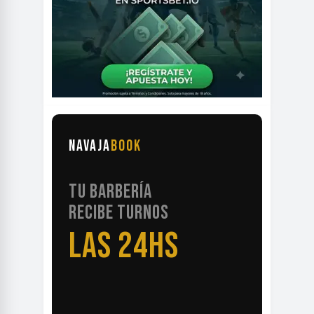
NAVAJA
BOOK
TU BARBERÍA
RECIBE TURNOS
LAS 24HS