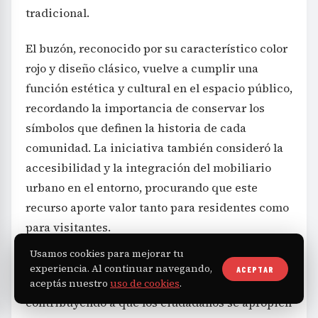
tradicional.
El buzón, reconocido por su característico color
rojo y diseño clásico, vuelve a cumplir una
función estética y cultural en el espacio público,
recordando la importancia de conservar los
símbolos que definen la historia de cada
comunidad. La iniciativa también consideró la
accesibilidad y la integración del mobiliario
urbano en el entorno, procurando que este
recurso aporte valor tanto para residentes como
para visitantes.
Usamos cookies para mejorar tu
Este tipo de intervenciones suma a la
experiencia. Al continuar navegando,
ACEPTAR
valorización del patrimonio barrial,
aceptás nuestro
uso de cookies
.
contribuyendo a que los ciudadanos se apropien