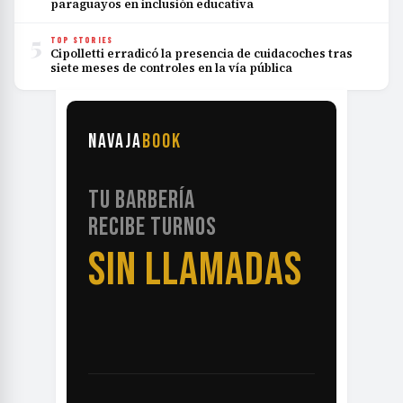
paraguayos en inclusión educativa
5
TOP STORIES
Cipolletti erradicó la presencia de cuidacoches tras
siete meses de controles en la vía pública
NAVAJA
BOOK
TU BARBERÍA
RECIBE TURNOS
SIN LLAMADAS