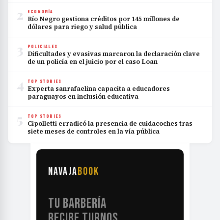
2
ECONOMÍA
Río Negro gestiona créditos por 145 millones de
dólares para riego y salud pública
3
POLICIALES
Dificultades y evasivas marcaron la declaración clave
de un policía en el juicio por el caso Loan
4
TOP STORIES
Experta sanrafaelina capacita a educadores
paraguayos en inclusión educativa
5
TOP STORIES
Cipolletti erradicó la presencia de cuidacoches tras
siete meses de controles en la vía pública
NAVAJA
BOOK
TU BARBERÍA
RECIBE TURNOS