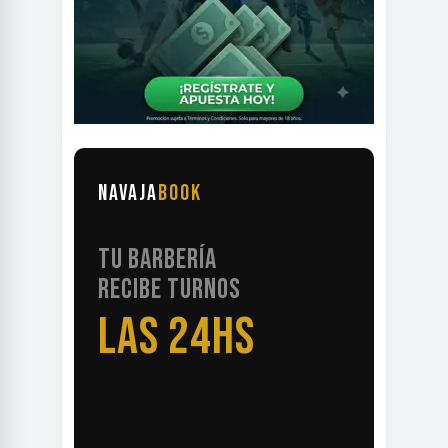
NAVAJA
BOOK
TU BARBERÍA
RECIBE TURNOS
LAS 24HS