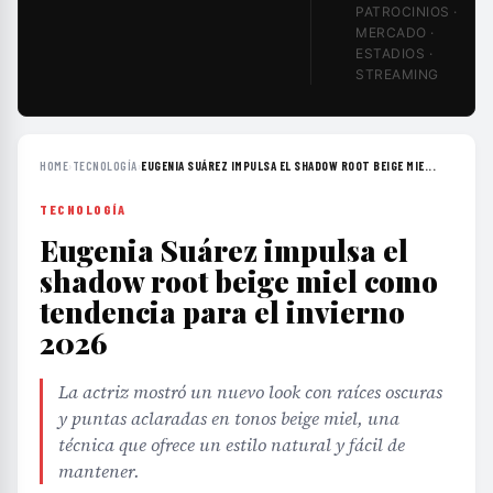
PATROCINIOS ·
MERCADO ·
ESTADIOS ·
STREAMING
HOME
›
TECNOLOGÍA
›
EUGENIA SUÁREZ IMPULSA EL SHADOW ROOT BEIGE MIE...
TECNOLOGÍA
Eugenia Suárez impulsa el
shadow root beige miel como
tendencia para el invierno
2026
La actriz mostró un nuevo look con raíces oscuras
y puntas aclaradas en tonos beige miel, una
técnica que ofrece un estilo natural y fácil de
mantener.