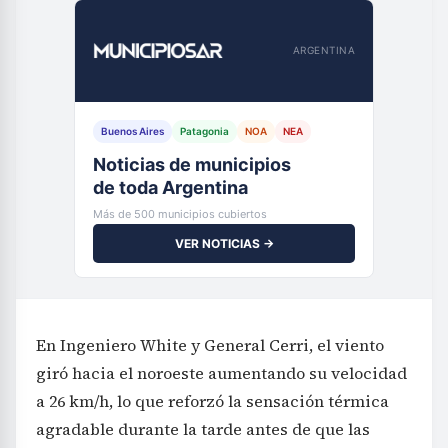
Buenos Aires
Patagonia
NOA
NEA
Tu municipio,
al instante
Más de 500 municipios cubiertos
VER NOTICIAS →
En Ingeniero White y General Cerri, el viento
giró hacia el noroeste aumentando su velocidad
a 26 km/h, lo que reforzó la sensación térmica
agradable durante la tarde antes de que las
temperaturas comiencen a descender con la
llegada de la noche. Esta dinámica se replicó en