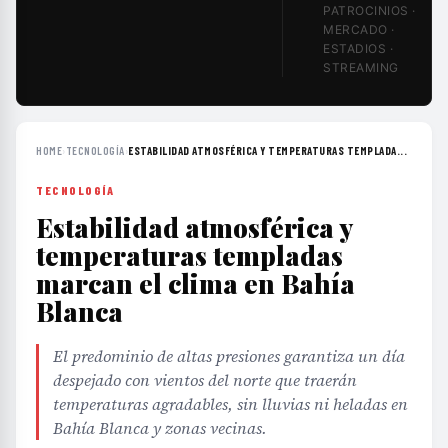
STREAMING
HOME
›
TECNOLOGÍA
›
ESTABILIDAD ATMOSFÉRICA Y TEMPERATURAS TEMPLADA...
TECNOLOGÍA
Estabilidad atmosférica y
temperaturas templadas
marcan el clima en Bahía
Blanca
El predominio de altas presiones garantiza un día
despejado con vientos del norte que traerán
temperaturas agradables, sin lluvias ni heladas en
Bahía Blanca y zonas vecinas.
EDITORIAL TEAM
·
Jun 26, 2026
·
2 min de lectura
·
Fuente:
perfil.com