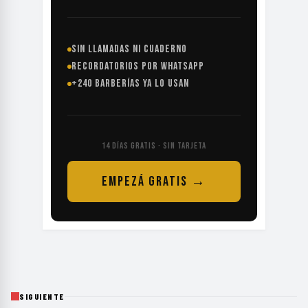
SIN LLAMADAS NI CUADERNO
RECORDATORIOS POR WHATSAPP
+240 BARBERÍAS YA LO USAN
14 DÍAS GRATIS · SIN TARJETA
EMPEZÁ GRATIS →
SIGUIENTE
HOME
›
TECNOLOGÍA
›
EL BALÓN TECNOLÓGICO NO EVITÓ UNA POLÉMICA QUE ...