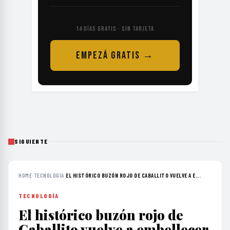
14 DÍAS GRATIS · SIN TARJETA
EMPEZÁ GRATIS →
SIGUIENTE
HOME
›
TECNOLOGÍA
›
EL HISTÓRICO BUZÓN ROJO DE CABALLITO VUELVE A E...
TECNOLOGÍA
El histórico buzón rojo de
Caballito vuelve a embellecer
la esquina de Rosario y