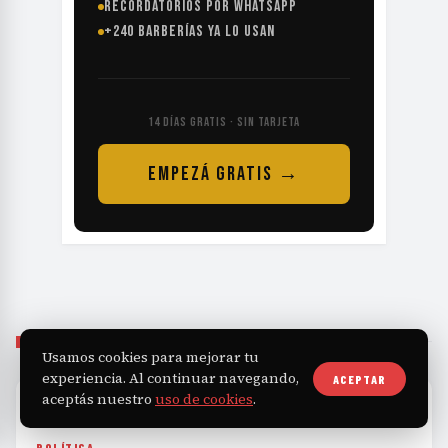
RECORDATORIOS POR WHATSAPP
+240 BARBERÍAS YA LO USAN
14 DÍAS GRATIS · SIN TARJETA
EMPEZÁ GRATIS →
SIGUIENTE
Usamos cookies para mejorar tu
experiencia. Al continuar navegando,
ACEPTAR
aceptás nuestro
uso de cookies
.
HOME
›
POLÍTICA
›
MILEI REGRESA CON UNA AGENDA PARA REORGANIZAR E...
POLÍTICA