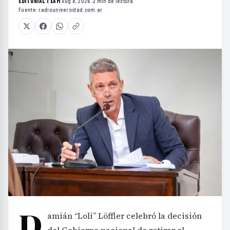
EDITORIAL TEAM
·
Aug 8, 2026
·
2 min de lectura
·
Fuente:
radiouniversidad.com.ar
D
amián “Loli” Löffler celebró la decisión