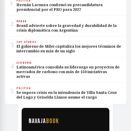
1
POLÍTICA
Hernán Lacunza confirmó su precandidatura
presidencial por el PRO para 2027
2
MUNDO
Brasil advierte sobre la gravedad y durabilidad de la
crisis diplomática con Argentina
3
TOP STORIES
El gobierno de Milei capitaliza los mejores términos de
intercambio en más de un siglo
4
ECONOMÍA
Latinoamérica consolida su liderazgo en proyectos de
mercados de carbono con más de 150 iniciativas
activas
5
POLÍTICA
Se supera crisis en la intendencia de Villa Santa Cruz
del Lago y Griselda Llanos asume el cargo
NAVAJA
BOOK