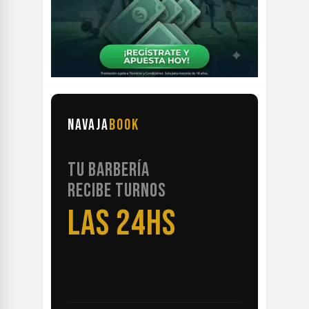
NAVAJA
BOOK
TU BARBERÍA
RECIBE TURNOS
LAS 24HS