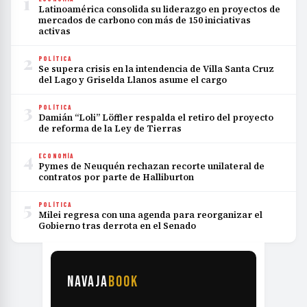
1
Latinoamérica consolida su liderazgo en proyectos de
mercados de carbono con más de 150 iniciativas
activas
2
POLÍTICA
Se supera crisis en la intendencia de Villa Santa Cruz
del Lago y Griselda Llanos asume el cargo
3
POLÍTICA
Damián “Loli” Löffler respalda el retiro del proyecto
de reforma de la Ley de Tierras
4
ECONOMÍA
Pymes de Neuquén rechazan recorte unilateral de
contratos por parte de Halliburton
5
POLÍTICA
Milei regresa con una agenda para reorganizar el
Gobierno tras derrota en el Senado
NAVAJA
BOOK