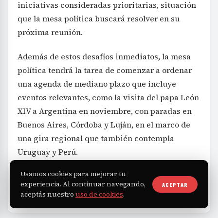
iniciativas consideradas prioritarias, situación
que la mesa política buscará resolver en su
próxima reunión.
Además de estos desafíos inmediatos, la mesa
política tendrá la tarea de comenzar a ordenar
una agenda de mediano plazo que incluye
eventos relevantes, como la visita del papa León
XIV a Argentina en noviembre, con paradas en
Buenos Aires, Córdoba y Luján, en el marco de
una gira regional que también contempla
Uruguay y Perú.
Usamos cookies para mejorar tu
experiencia. Al continuar navegando,
ACEPTAR
Política
Gobierno
Senado
TAGS
aceptás nuestro
uso de cookies
.