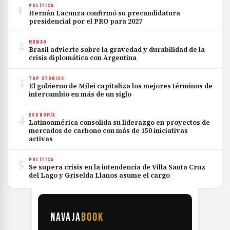
1
POLÍTICA
Hernán Lacunza confirmó su precandidatura
presidencial por el PRO para 2027
2
MUNDO
Brasil advierte sobre la gravedad y durabilidad de la
crisis diplomática con Argentina
3
TOP STORIES
El gobierno de Milei capitaliza los mejores términos de
intercambio en más de un siglo
4
ECONOMÍA
Latinoamérica consolida su liderazgo en proyectos de
mercados de carbono con más de 150 iniciativas
activas
5
POLÍTICA
Se supera crisis en la intendencia de Villa Santa Cruz
del Lago y Griselda Llanos asume el cargo
NAVAJA
BOOK