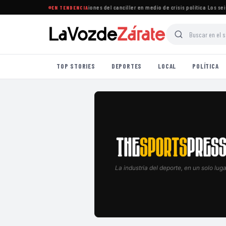
ega renunciar y rechaza acusaciones del canciller en medio de crisis política
·
Los seis c
EN TENDENCIA
TOP STORIES
DEPORTES
LOCAL
POLÍTICA
La industria del deporte, en un solo luga