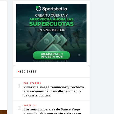
RECIENTES
1
TOP STORIES
Villarruel niega renunciar y rechaza
acusaciones del canciller en medio
de crisis política
2
POLÍTICA
Los seis concejales de Sauce Viejo
acumulan dos meses sin cobrar sus