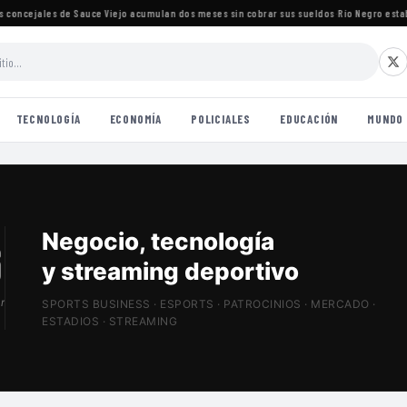
oncejales de Sauce Viejo acumulan dos meses sin cobrar sus sueldos
·
Río Negro establec
TECNOLOGÍA
ECONOMÍA
POLICIALES
EDUCACIÓN
MUNDO
Patrocinios, estadios
y Sports Tech
r
SPORTS BUSINESS · ESPORTS · PATROCINIOS · MERCADO ·
ESTADIOS · STREAMING