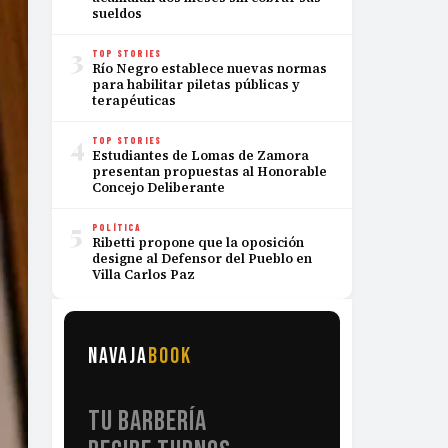
sueldos
3
TOP STORIES
Río Negro establece nuevas normas
para habilitar piletas públicas y
terapéuticas
4
TOP STORIES
Estudiantes de Lomas de Zamora
presentan propuestas al Honorable
Concejo Deliberante
5
POLÍTICA
Ribetti propone que la oposición
designe al Defensor del Pueblo en
Villa Carlos Paz
NAVAJA
BOOK
TU BARBERÍA