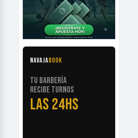
NAVAJA
BOOK
TU BARBERÍA
RECIBE TURNOS
LAS 24HS