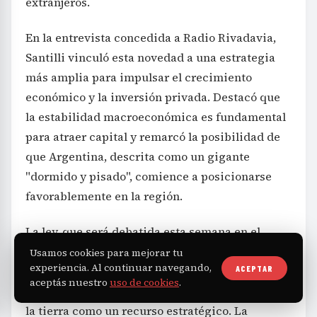
extranjeros.
En la entrevista concedida a Radio Rivadavia,
Santilli vinculó esta novedad a una estrategia
más amplia para impulsar el crecimiento
económico y la inversión privada. Destacó que
la estabilidad macroeconómica es fundamental
para atraer capital y remarcó la posibilidad de
que Argentina, descrita como un gigante
"dormido y pisado", comience a posicionarse
favorablemente en la región.
La ley, que será debatida esta semana en el
Senado, incorpora revisiones al régimen
Usamos cookies para mejorar tu
experiencia. Al continuar navegando,
ACEPTAR
vigente, estableciendo límites claros que
aceptás nuestro
uso de cookies
.
marcarán el acceso de personas no residentes a
la tierra como un recurso estratégico. La