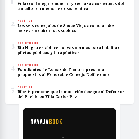
1
Villarruel niega renunciar y rechaza acusaciones del
canciller en medio de crisis política
2
POLÍTICA
Los seis concejales de Sauce Viejo acumulan dos
meses sin cobrar sus sueldos
3
TOP STORIES
Río Negro establece nuevas normas para habilitar
piletas públicas y terapéuticas
4
TOP STORIES
Estudiantes de Lomas de Zamora presentan
propuestas al Honorable Concejo Deliberante
5
POLÍTICA
Ribetti propone que la oposición designe al Defensor
del Pueblo en Villa Carlos Paz
NAVAJA
BOOK