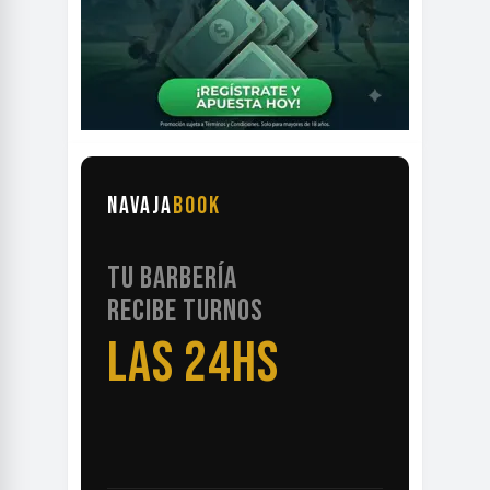
NAVAJA
BOOK
TU BARBERÍA
RECIBE TURNOS
LAS 24HS