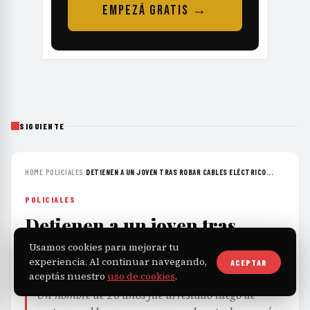
EMPEZÁ GRATIS →
SIGUIENTE
HOME
›
POLICIALES
›
DETIENEN A UN JOVEN TRAS ROBAR CABLES ELÉCTRICO...
POLICIALES
Detienen a un joven tras
robar cables eléctricos y dejar
Usamos cookies para mejorar tu
sin luz un puesto policial
experiencia. Al continuar navegando,
ACEPTAR
aceptás nuestro
uso de cookies
.
Un hombre de 26 años fue arrestado luego de