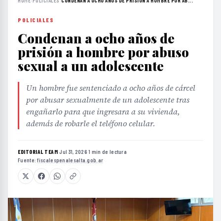
HOME
›
POLICIALES
›
CONDENAN A OCHO AÑOS DE PRISIÓN A HOMBRE POR AB...
POLICIALES
Condenan a ocho años de
prisión a hombre por abuso
sexual a un adolescente
Un hombre fue sentenciado a ocho años de cárcel
por abusar sexualmente de un adolescente tras
engañarlo para que ingresara a su vivienda,
además de robarle el teléfono celular.
EDITORIAL TEAM
·
Jul 31, 2026
·
1 min de lectura
·
Fuente:
fiscalespenalesalta.gob.ar